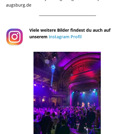
augsburg.de
¯¯¯¯¯¯¯¯¯¯¯¯¯¯¯¯¯¯¯¯¯¯¯¯¯¯¯¯¯¯¯¯¯¯¯¯¯¯
Viele weitere Bilder findest du auch auf
unserem
Instagram Profil