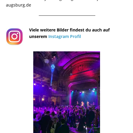
augsburg.de
¯¯¯¯¯¯¯¯¯¯¯¯¯¯¯¯¯¯¯¯¯¯¯¯¯¯¯¯¯¯¯¯¯¯¯¯¯¯
Viele weitere Bilder findest du auch auf
unserem
Instagram Profil