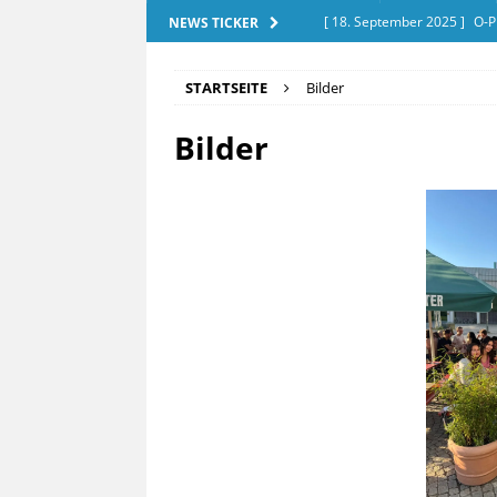
[ 18. September 2025 ]
O-P
NEWS TICKER
[ 28. Dezember 2025 ]
Exam
STARTSEITE
Bilder
[ 20. September 2025 ]
Tut
Bilder