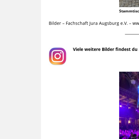
Stammtis
Bilder – Fachschaft Jura Augsburg e.V. – 
¯¯¯¯¯¯¯¯¯
Viele weitere Bilder findest d