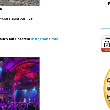
ch
Fa
www.jura-augsburg.de
¯¯¯¯¯¯¯¯¯¯¯¯¯¯¯¯¯¯¯¯¯¯¯¯¯¯¯¯¯
u auch auf unserem
Instagram Profil