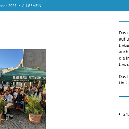
hase 2025
ALLGEMEIN
ensprotokolleinsicht des Termins 2025/II
ALLGEMEIN
or*innen gesucht O-Phase 2025
ALLGEMEIN
Das n
auf 
beka
auch
die i
beizu
Das l
Uniku
24