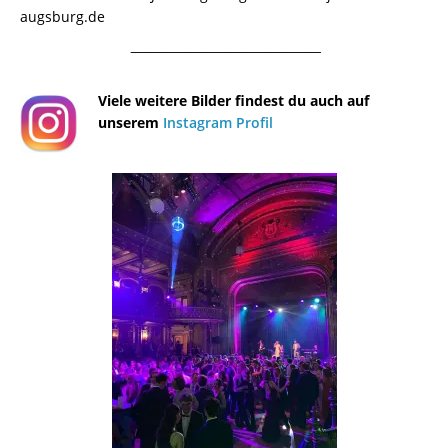
augsburg.de
¯¯¯¯¯¯¯¯¯¯¯¯¯¯¯¯¯¯¯¯¯¯¯¯¯¯¯¯¯¯¯¯¯¯¯¯¯¯
Viele weitere Bilder findest du auch auf
unserem
Instagram Profil