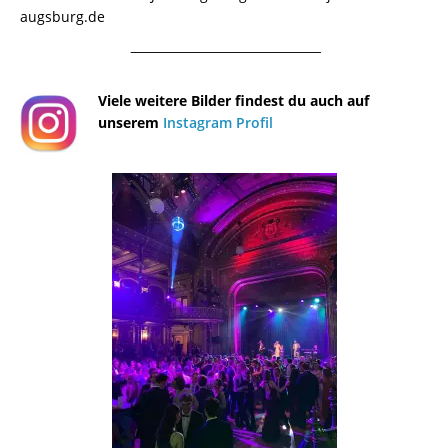
augsburg.de
¯¯¯¯¯¯¯¯¯¯¯¯¯¯¯¯¯¯¯¯¯¯¯¯¯¯¯¯¯¯¯¯¯¯¯¯¯¯
Viele weitere Bilder findest du auch auf
unserem
Instagram Profil