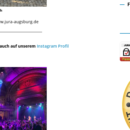
ch
Fa
www.jura-augsburg.de
¯¯¯¯¯¯¯¯¯¯¯¯¯¯¯¯¯¯¯¯¯¯¯¯¯¯¯¯¯
u auch auf unserem
Instagram Profil