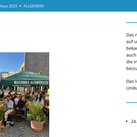
hase 2025
ALLGEMEIN
ensprotokolleinsicht des Termins 2025/II
ALLGEMEIN
or*innen gesucht O-Phase 2025
ALLGEMEIN
Das n
auf 
beka
auch
die i
beizu
Das l
Uniku
24