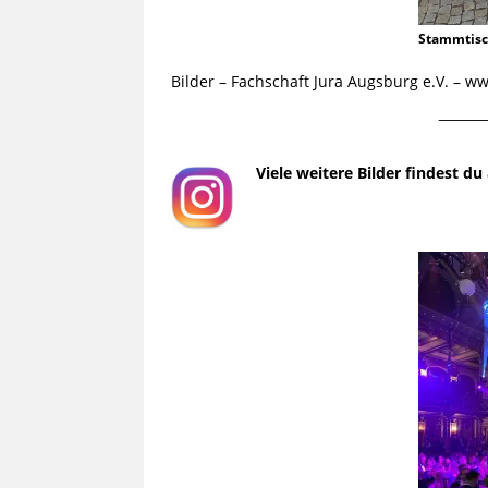
Stammtis
Bilder – Fachschaft Jura Augsburg e.V. – 
¯¯¯¯¯¯¯¯¯
Viele weitere Bilder findest d