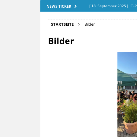
[ 18. September 2025 ]
O-P
NEWS TICKER
[ 28. Dezember 2025 ]
Exam
STARTSEITE
Bilder
[ 20. September 2025 ]
Tut
Bilder