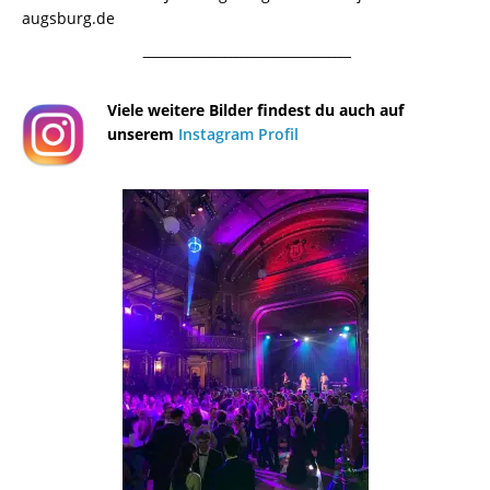
augsburg.de
¯¯¯¯¯¯¯¯¯¯¯¯¯¯¯¯¯¯¯¯¯¯¯¯¯¯¯¯¯¯¯¯¯¯¯¯¯¯
Viele weitere Bilder findest du auch auf
unserem
Instagram Profil