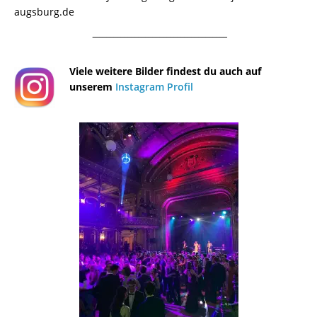
augsburg.de
¯¯¯¯¯¯¯¯¯¯¯¯¯¯¯¯¯¯¯¯¯¯¯¯¯¯¯¯¯¯¯¯¯¯¯¯¯¯
Viele weitere Bilder findest du auch auf
unserem
Instagram Profil