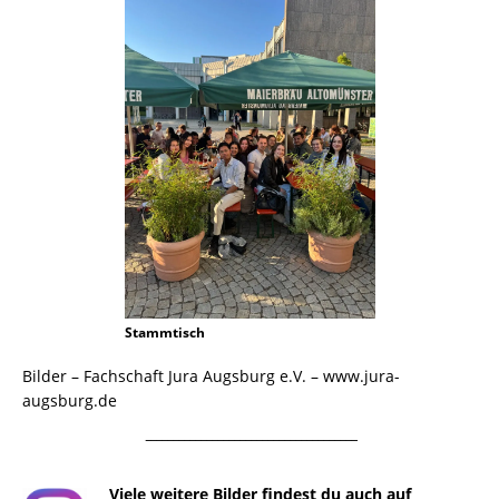
Stammtisch
Bilder – Fachschaft Jura Augsburg e.V. – www.jura-
augsburg.de
¯¯¯¯¯¯¯¯¯¯¯¯¯¯¯¯¯¯¯¯¯¯¯¯¯¯¯¯¯¯¯¯¯¯¯¯¯¯
Viele weitere Bilder findest du auch auf