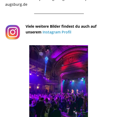
augsburg.de
¯¯¯¯¯¯¯¯¯¯¯¯¯¯¯¯¯¯¯¯¯¯¯¯¯¯¯¯¯¯¯¯¯¯¯¯¯¯
Viele weitere Bilder findest du auch auf
unserem
Instagram Profil