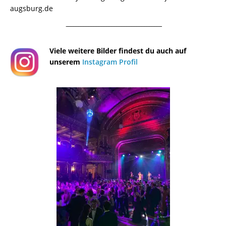
augsburg.de
¯¯¯¯¯¯¯¯¯¯¯¯¯¯¯¯¯¯¯¯¯¯¯¯¯¯¯¯¯¯¯¯¯¯¯¯¯¯
Viele weitere Bilder findest du auch auf
unserem
Instagram Profil