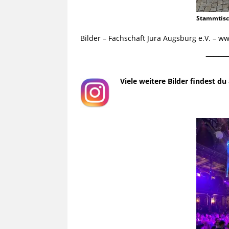
Stammtis
Bilder – Fachschaft Jura Augsburg e.V. – 
¯¯¯¯¯¯¯¯¯
Viele weitere Bilder findest d