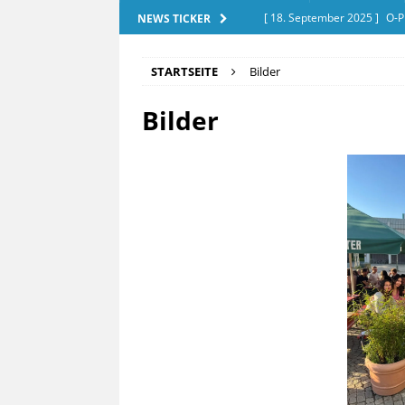
[ 18. September 2025 ]
O-P
NEWS TICKER
[ 28. Dezember 2025 ]
Exam
STARTSEITE
Bilder
[ 20. September 2025 ]
Tut
Bilder