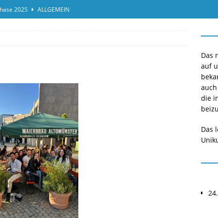
hase 2025
ALLGEMEIN
ensprotokolleinsicht des Termins 2025/II
ALLGEMEIN
or*innen gesucht O-Phase 2025
ALLGEMEIN
Das n
auf 
beka
auch
die i
beizu
Das l
Uniku
24