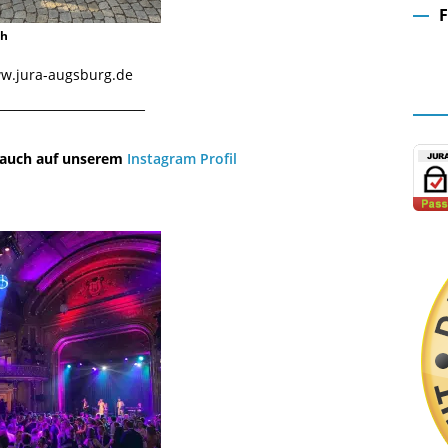
ch
Fa
www.jura-augsburg.de
¯¯¯¯¯¯¯¯¯¯¯¯¯¯¯¯¯¯¯¯¯¯¯¯¯¯¯¯¯
u auch auf unserem
Instagram Profil