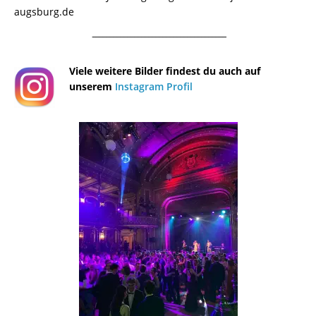
augsburg.de
¯¯¯¯¯¯¯¯¯¯¯¯¯¯¯¯¯¯¯¯¯¯¯¯¯¯¯¯¯¯¯¯¯¯¯¯¯¯
Viele weitere Bilder findest du auch auf
unserem
Instagram Profil