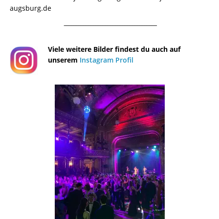
augsburg.de
¯¯¯¯¯¯¯¯¯¯¯¯¯¯¯¯¯¯¯¯¯¯¯¯¯¯¯¯¯¯¯¯¯¯¯¯¯¯
Viele weitere Bilder findest du auch auf
unserem
Instagram Profil