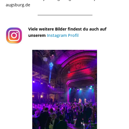
augsburg.de
¯¯¯¯¯¯¯¯¯¯¯¯¯¯¯¯¯¯¯¯¯¯¯¯¯¯¯¯¯¯¯¯¯¯¯¯¯¯
Viele weitere Bilder findest du auch auf
unserem
Instagram Profil