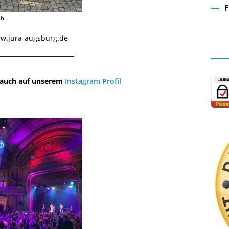
ch
Fa
www.jura-augsburg.de
¯¯¯¯¯¯¯¯¯¯¯¯¯¯¯¯¯¯¯¯¯¯¯¯¯¯¯¯¯
u auch auf unserem
Instagram Profil