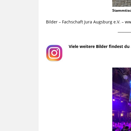
Stammtis
Bilder – Fachschaft Jura Augsburg e.V. – 
¯¯¯¯¯¯¯¯¯
Viele weitere Bilder findest d