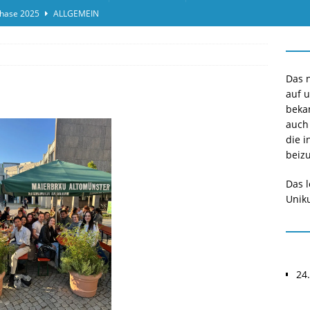
hase 2025
ALLGEMEIN
ensprotokolleinsicht des Termins 2025/II
ALLGEMEIN
or*innen gesucht O-Phase 2025
ALLGEMEIN
Das n
auf 
beka
auch
die i
beizu
Das l
Uniku
24