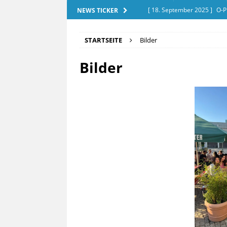
[ 18. September 2025 ]
O-P
NEWS TICKER
[ 28. Dezember 2025 ]
Exam
STARTSEITE
Bilder
[ 20. September 2025 ]
Tut
Bilder