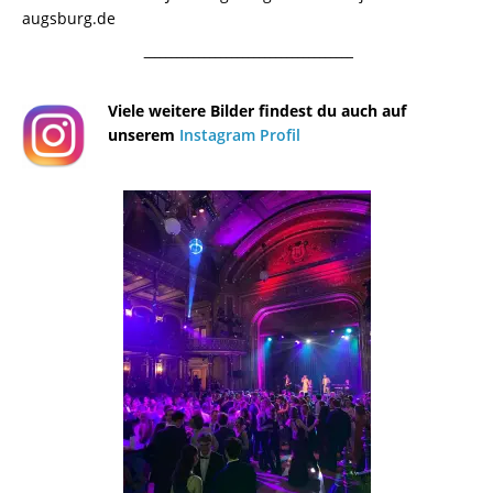
augsburg.de
¯¯¯¯¯¯¯¯¯¯¯¯¯¯¯¯¯¯¯¯¯¯¯¯¯¯¯¯¯¯¯¯¯¯¯¯¯¯
Viele weitere Bilder findest du auch auf
unserem
Instagram Profil