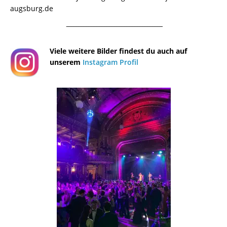
augsburg.de
¯¯¯¯¯¯¯¯¯¯¯¯¯¯¯¯¯¯¯¯¯¯¯¯¯¯¯¯¯¯¯¯¯¯¯¯¯¯
Viele weitere Bilder findest du auch auf
unserem
Instagram Profil