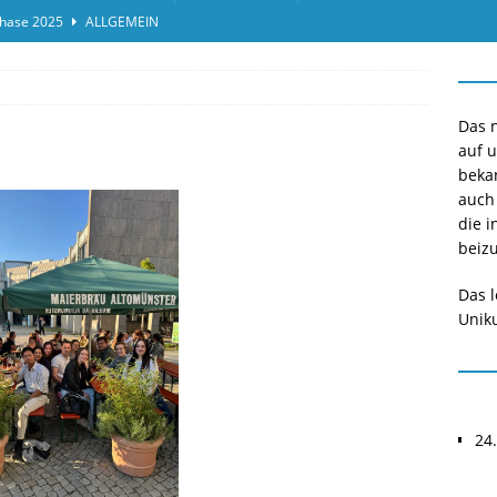
hase 2025
ALLGEMEIN
ensprotokolleinsicht des Termins 2025/II
ALLGEMEIN
or*innen gesucht O-Phase 2025
ALLGEMEIN
Das n
auf 
beka
auch
die i
beizu
Das l
Uniku
24