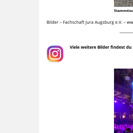
Stammtis
Bilder – Fachschaft Jura Augsburg e.V. – 
¯¯¯¯¯¯¯¯¯
Viele weitere Bilder findest d