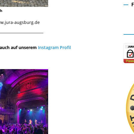
ch
Fa
www.jura-augsburg.de
¯¯¯¯¯¯¯¯¯¯¯¯¯¯¯¯¯¯¯¯¯¯¯¯¯¯¯¯¯
u auch auf unserem
Instagram Profil