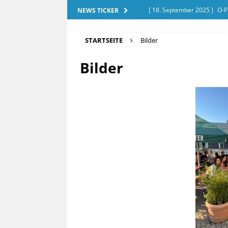
[ 18. September 2025 ]
O-P
NEWS TICKER
[ 28. Dezember 2025 ]
Exam
STARTSEITE
Bilder
[ 20. September 2025 ]
Tut
Bilder