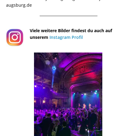
augsburg.de
¯¯¯¯¯¯¯¯¯¯¯¯¯¯¯¯¯¯¯¯¯¯¯¯¯¯¯¯¯¯¯¯¯¯¯¯¯¯
Viele weitere Bilder findest du auch auf
unserem
Instagram Profil