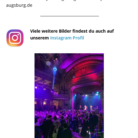
augsburg.de
¯¯¯¯¯¯¯¯¯¯¯¯¯¯¯¯¯¯¯¯¯¯¯¯¯¯¯¯¯¯¯¯¯¯¯¯¯¯
Viele weitere Bilder findest du auch auf
unserem
Instagram Profil