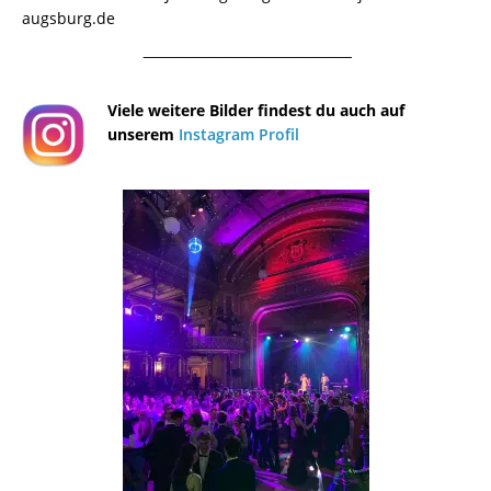
augsburg.de
¯¯¯¯¯¯¯¯¯¯¯¯¯¯¯¯¯¯¯¯¯¯¯¯¯¯¯¯¯¯¯¯¯¯¯¯¯¯
Viele weitere Bilder findest du auch auf
unserem
Instagram Profil