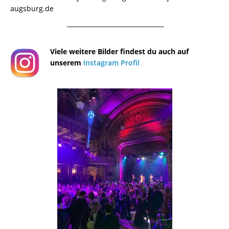
augsburg.de
¯¯¯¯¯¯¯¯¯¯¯¯¯¯¯¯¯¯¯¯¯¯¯¯¯¯¯¯¯¯¯¯¯¯¯¯¯¯
Viele weitere Bilder findest du auch auf
unserem
Instagram Profil