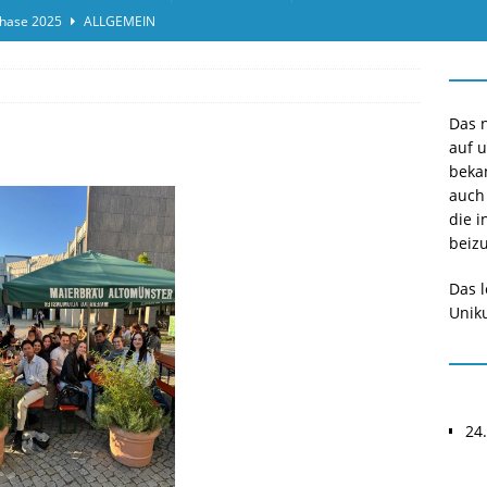
hase 2025
ALLGEMEIN
ensprotokolleinsicht des Termins 2025/II
ALLGEMEIN
or*innen gesucht O-Phase 2025
ALLGEMEIN
Das n
auf 
beka
auch
die i
beizu
Das l
Uniku
24