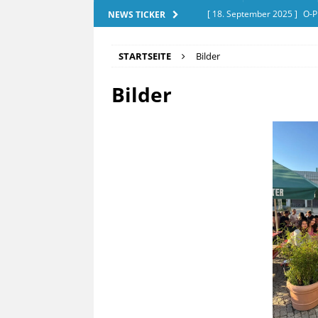
[ 18. September 2025 ]
O-P
NEWS TICKER
[ 28. Dezember 2025 ]
Exam
STARTSEITE
Bilder
[ 20. September 2025 ]
Tut
Bilder