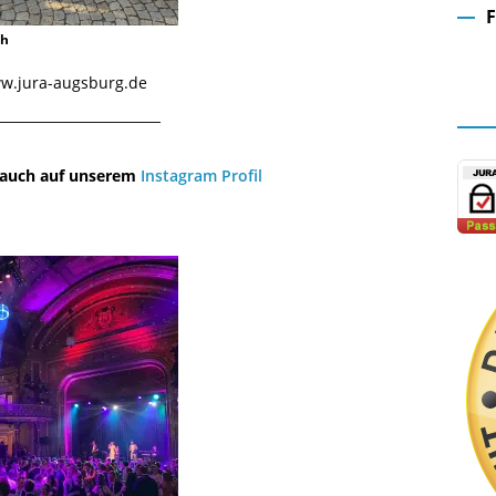
ch
Fa
www.jura-augsburg.de
¯¯¯¯¯¯¯¯¯¯¯¯¯¯¯¯¯¯¯¯¯¯¯¯¯¯¯¯¯
u auch auf unserem
Instagram Profil