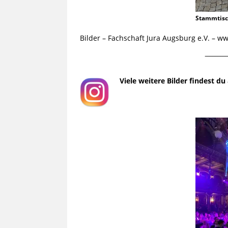
Stammtis
Bilder – Fachschaft Jura Augsburg e.V. – 
¯¯¯¯¯¯¯¯¯
Viele weitere Bilder findest d