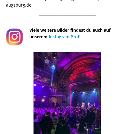
augsburg.de
¯¯¯¯¯¯¯¯¯¯¯¯¯¯¯¯¯¯¯¯¯¯¯¯¯¯¯¯¯¯¯¯¯¯¯¯¯¯
Viele weitere Bilder findest du auch auf
unserem
Instagram Profil