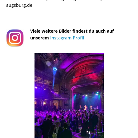
augsburg.de
¯¯¯¯¯¯¯¯¯¯¯¯¯¯¯¯¯¯¯¯¯¯¯¯¯¯¯¯¯¯¯¯¯¯¯¯¯¯
Viele weitere Bilder findest du auch auf
unserem
Instagram Profil