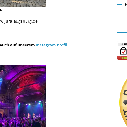
ch
Fa
www.jura-augsburg.de
¯¯¯¯¯¯¯¯¯¯¯¯¯¯¯¯¯¯¯¯¯¯¯¯¯¯¯¯¯
u auch auf unserem
Instagram Profil