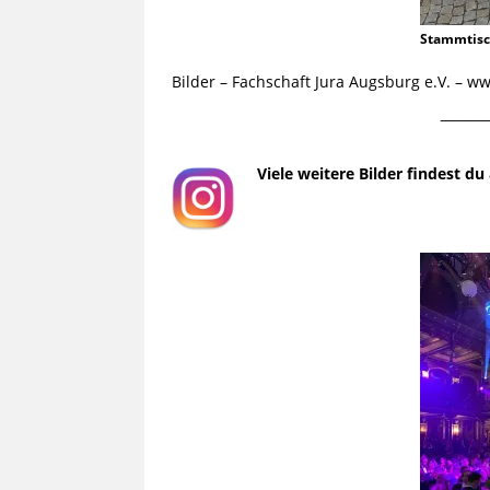
Stammtis
Bilder – Fachschaft Jura Augsburg e.V. – 
¯¯¯¯¯¯¯¯¯
Viele weitere Bilder findest d