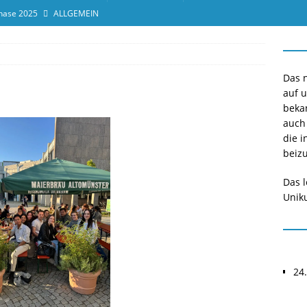
hase 2025
ALLGEMEIN
ensprotokolleinsicht des Termins 2025/II
ALLGEMEIN
or*innen gesucht O-Phase 2025
ALLGEMEIN
Das n
auf 
beka
auch
die i
beizu
Das l
Uniku
24