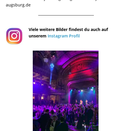
augsburg.de
¯¯¯¯¯¯¯¯¯¯¯¯¯¯¯¯¯¯¯¯¯¯¯¯¯¯¯¯¯¯¯¯¯¯¯¯¯¯
Viele weitere Bilder findest du auch auf
unserem
Instagram Profil