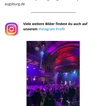
augsburg.de
¯¯¯¯¯¯¯¯¯¯¯¯¯¯¯¯¯¯¯¯¯¯¯¯¯¯¯¯¯¯¯¯¯¯¯¯¯¯
Viele weitere Bilder findest du auch auf
unserem
Instagram Profil