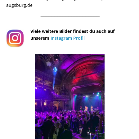
augsburg.de
¯¯¯¯¯¯¯¯¯¯¯¯¯¯¯¯¯¯¯¯¯¯¯¯¯¯¯¯¯¯¯¯¯¯¯¯¯¯
Viele weitere Bilder findest du auch auf
unserem
Instagram Profil