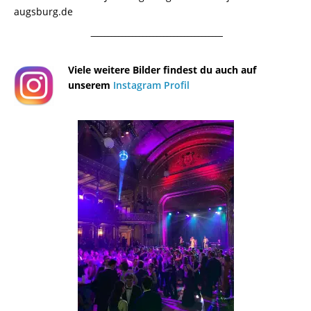
augsburg.de
¯¯¯¯¯¯¯¯¯¯¯¯¯¯¯¯¯¯¯¯¯¯¯¯¯¯¯¯¯¯¯¯¯¯¯¯¯¯
Viele weitere Bilder findest du auch auf
unserem
Instagram Profil