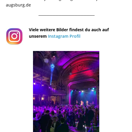
augsburg.de
¯¯¯¯¯¯¯¯¯¯¯¯¯¯¯¯¯¯¯¯¯¯¯¯¯¯¯¯¯¯¯¯¯¯¯¯¯¯
Viele weitere Bilder findest du auch auf
unserem
Instagram Profil