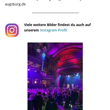
augsburg.de
¯¯¯¯¯¯¯¯¯¯¯¯¯¯¯¯¯¯¯¯¯¯¯¯¯¯¯¯¯¯¯¯¯¯¯¯¯¯
Viele weitere Bilder findest du auch auf
unserem
Instagram Profil