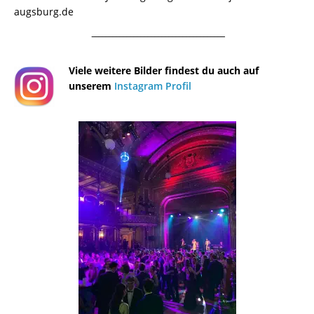
augsburg.de
¯¯¯¯¯¯¯¯¯¯¯¯¯¯¯¯¯¯¯¯¯¯¯¯¯¯¯¯¯¯¯¯¯¯¯¯¯¯
Viele weitere Bilder findest du auch auf
unserem
Instagram Profil