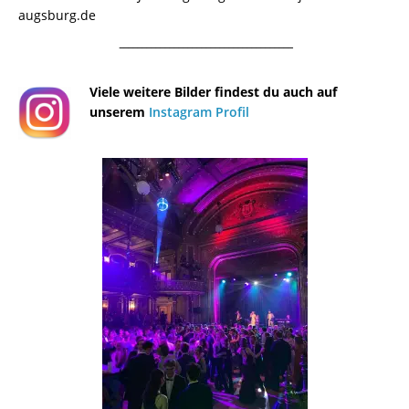
augsburg.de
¯¯¯¯¯¯¯¯¯¯¯¯¯¯¯¯¯¯¯¯¯¯¯¯¯¯¯¯¯¯¯¯¯¯¯¯¯¯
Viele weitere Bilder findest du auch auf
unserem
Instagram Profil