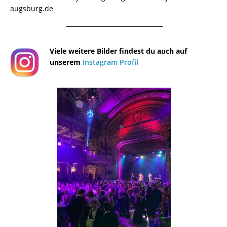
augsburg.de
¯¯¯¯¯¯¯¯¯¯¯¯¯¯¯¯¯¯¯¯¯¯¯¯¯¯¯¯¯¯¯¯¯¯¯¯¯¯
Viele weitere Bilder findest du auch auf
unserem
Instagram Profil