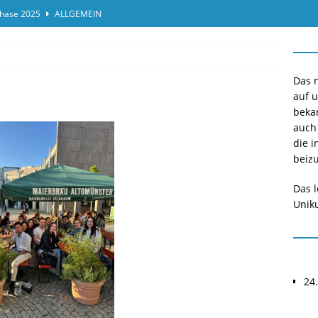
hase 2025
ALLGEMEIN
ensprotokolleinsicht des Termins 2025/II
ALLGEMEIN
or*innen gesucht O-Phase 2025
ALLGEMEIN
Das n
auf 
beka
auch
die i
beizu
Das l
Uniku
24