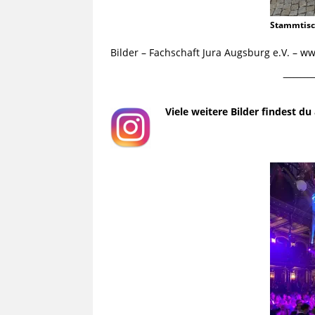
Stammtis
Bilder – Fachschaft Jura Augsburg e.V. – 
¯¯¯¯¯¯¯¯¯
Viele weitere Bilder findest d