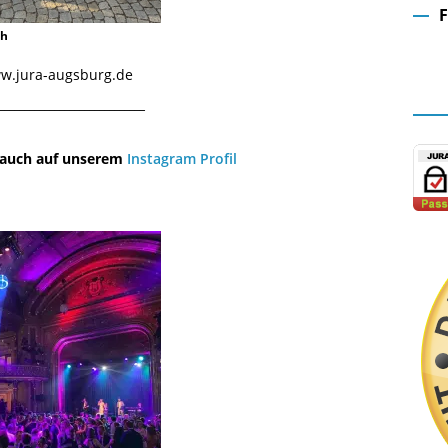
ch
Fa
www.jura-augsburg.de
¯¯¯¯¯¯¯¯¯¯¯¯¯¯¯¯¯¯¯¯¯¯¯¯¯¯¯¯¯
u auch auf unserem
Instagram Profil