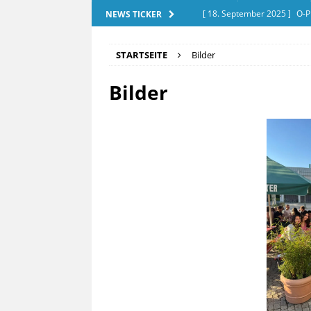
[ 18. September 2025 ]
O-P
NEWS TICKER
[ 28. Dezember 2025 ]
Exam
STARTSEITE
Bilder
[ 20. September 2025 ]
Tut
Bilder