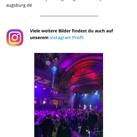
augsburg.de
¯¯¯¯¯¯¯¯¯¯¯¯¯¯¯¯¯¯¯¯¯¯¯¯¯¯¯¯¯¯¯¯¯¯¯¯¯¯
Viele weitere Bilder findest du auch auf
unserem
Instagram Profil