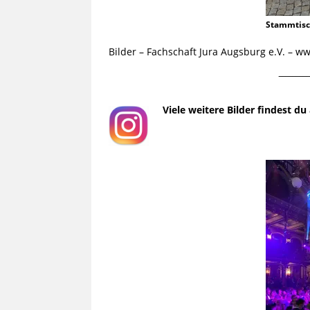
Stammtis
Bilder – Fachschaft Jura Augsburg e.V. – 
¯¯¯¯¯¯¯¯¯
Viele weitere Bilder findest d