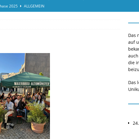
hase 2025
ALLGEMEIN
ensprotokolleinsicht des Termins 2025/II
ALLGEMEIN
or*innen gesucht O-Phase 2025
ALLGEMEIN
Das n
auf 
beka
auch
die i
beizu
Das l
Uniku
24