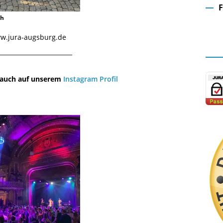
ch
Fa
www.jura-augsburg.de
¯¯¯¯¯¯¯¯¯¯¯¯¯¯¯¯¯¯¯¯¯¯¯¯¯¯¯¯¯
u auch auf unserem
Instagram Profil