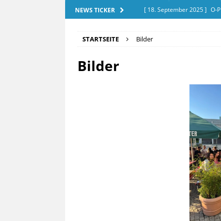
[ 18. September 2025 ]
O-P
NEWS TICKER
[ 28. Dezember 2025 ]
Exam
STARTSEITE
Bilder
[ 20. September 2025 ]
Tut
Bilder