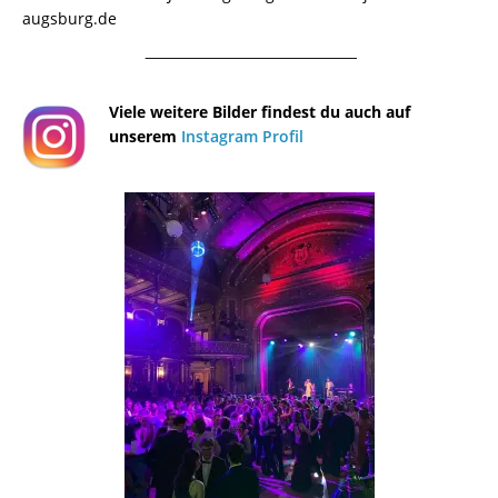
augsburg.de
¯¯¯¯¯¯¯¯¯¯¯¯¯¯¯¯¯¯¯¯¯¯¯¯¯¯¯¯¯¯¯¯¯¯¯¯¯¯
Viele weitere Bilder findest du auch auf
unserem
Instagram Profil