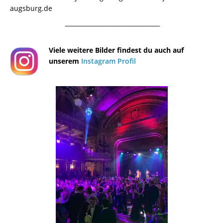
augsburg.de
¯¯¯¯¯¯¯¯¯¯¯¯¯¯¯¯¯¯¯¯¯¯¯¯¯¯¯¯¯¯¯¯¯¯¯¯¯¯
Viele weitere Bilder findest du auch auf
unserem
Instagram Profil