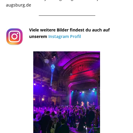
augsburg.de
¯¯¯¯¯¯¯¯¯¯¯¯¯¯¯¯¯¯¯¯¯¯¯¯¯¯¯¯¯¯¯¯¯¯¯¯¯¯
Viele weitere Bilder findest du auch auf
unserem
Instagram Profil