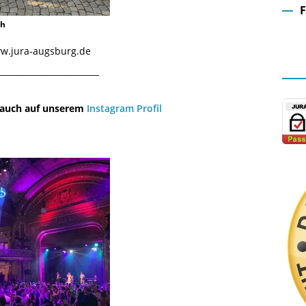
ch
Fa
www.jura-augsburg.de
¯¯¯¯¯¯¯¯¯¯¯¯¯¯¯¯¯¯¯¯¯¯¯¯¯¯¯¯¯
u auch auf unserem
Instagram Profil