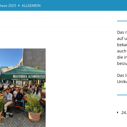
hase 2025
ALLGEMEIN
ensprotokolleinsicht des Termins 2025/II
ALLGEMEIN
or*innen gesucht O-Phase 2025
ALLGEMEIN
Das n
auf 
beka
auch
die i
beizu
Das l
Uniku
24