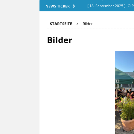
[ 18. September 2025 ]
O-P
NEWS TICKER
[ 28. Dezember 2025 ]
Exam
STARTSEITE
Bilder
[ 20. September 2025 ]
Tut
Bilder