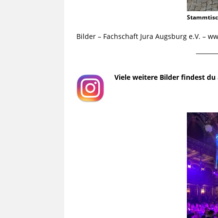
Stammtis
Bilder – Fachschaft Jura Augsburg e.V. – 
¯¯¯¯¯¯¯¯¯
Viele weitere Bilder findest d