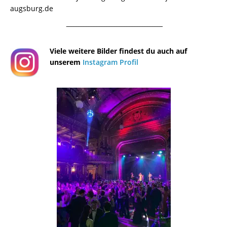
augsburg.de
¯¯¯¯¯¯¯¯¯¯¯¯¯¯¯¯¯¯¯¯¯¯¯¯¯¯¯¯¯¯¯¯¯¯¯¯¯¯
Viele weitere Bilder findest du auch auf
unserem
Instagram Profil