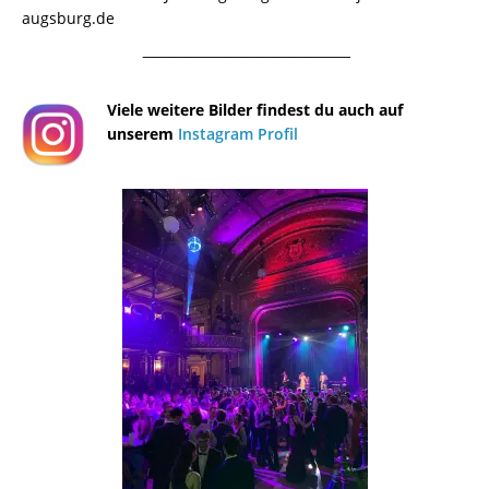
augsburg.de
¯¯¯¯¯¯¯¯¯¯¯¯¯¯¯¯¯¯¯¯¯¯¯¯¯¯¯¯¯¯¯¯¯¯¯¯¯¯
Viele weitere Bilder findest du auch auf
unserem
Instagram Profil