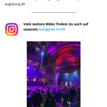
augsburg.de
¯¯¯¯¯¯¯¯¯¯¯¯¯¯¯¯¯¯¯¯¯¯¯¯¯¯¯¯¯¯¯¯¯¯¯¯¯¯
Viele weitere Bilder findest du auch auf
unserem
Instagram Profil