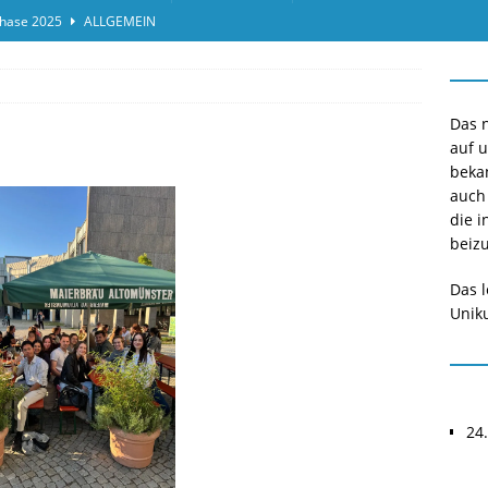
hase 2025
ALLGEMEIN
ensprotokolleinsicht des Termins 2025/II
ALLGEMEIN
or*innen gesucht O-Phase 2025
ALLGEMEIN
Das n
auf 
beka
auch
die i
beizu
Das l
Uniku
24