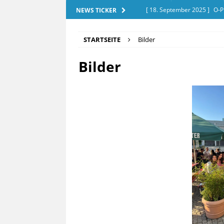
[ 18. September 2025 ]
O-P
NEWS TICKER
[ 28. Dezember 2025 ]
Exam
STARTSEITE
Bilder
[ 20. September 2025 ]
Tut
Bilder