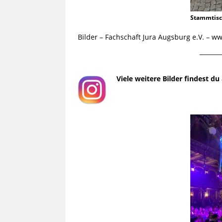
Stammtis
Bilder – Fachschaft Jura Augsburg e.V. – 
¯¯¯¯¯¯¯¯¯
Viele weitere Bilder findest d