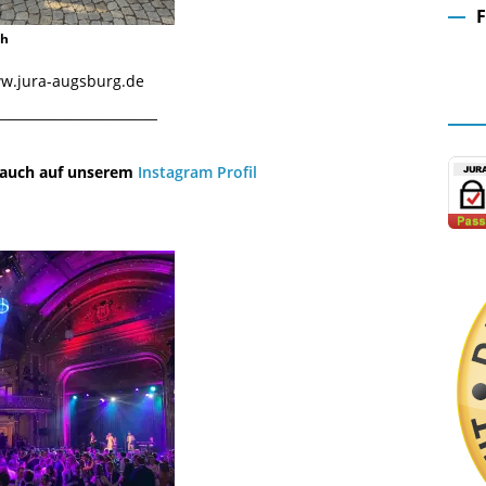
ch
Fa
www.jura-augsburg.de
¯¯¯¯¯¯¯¯¯¯¯¯¯¯¯¯¯¯¯¯¯¯¯¯¯¯¯¯¯
u auch auf unserem
Instagram Profil