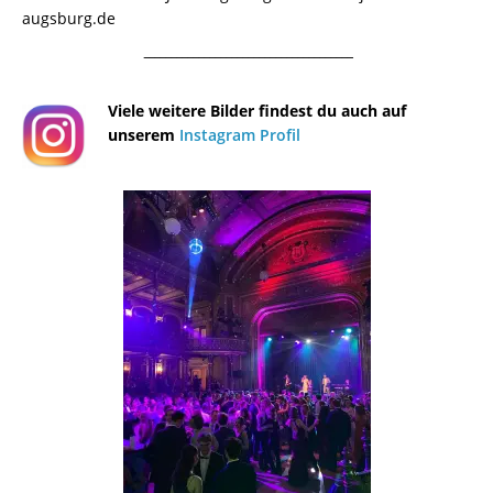
augsburg.de
¯¯¯¯¯¯¯¯¯¯¯¯¯¯¯¯¯¯¯¯¯¯¯¯¯¯¯¯¯¯¯¯¯¯¯¯¯¯
Viele weitere Bilder findest du auch auf
unserem
Instagram Profil