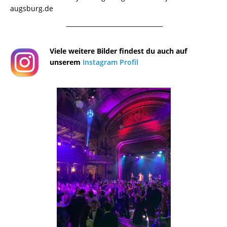
augsburg.de
¯¯¯¯¯¯¯¯¯¯¯¯¯¯¯¯¯¯¯¯¯¯¯¯¯¯¯¯¯¯¯¯¯¯¯¯¯¯
Viele weitere Bilder findest du auch auf
unserem
Instagram Profil