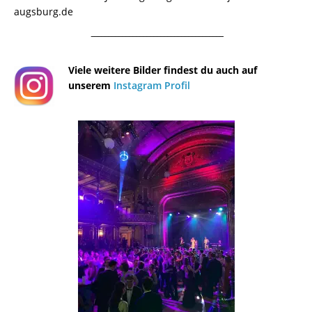
augsburg.de
¯¯¯¯¯¯¯¯¯¯¯¯¯¯¯¯¯¯¯¯¯¯¯¯¯¯¯¯¯¯¯¯¯¯¯¯¯¯
Viele weitere Bilder findest du auch auf
unserem
Instagram Profil